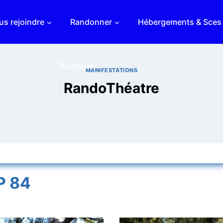
s rejoindre
Randonner
Hébergements & Sces
Boutique
MANIFESTATIONS
RandoThéatre
P 84